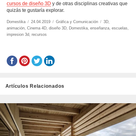
cursos de diseño 3D
y de otras disciplinas creativas que
quizás te gustaría explorar.
https://www.experimenta.es/author/celia/
Domestika
Publicado
24.04.2019
Categorías
Gráfica y Comunicación
Etiquetas
3D
,
animación
,
Cinema 4D
el
,
diseño 3D
,
Domestika
,
enseñanza
,
escuelas
,
impresion 3d
,
recursos
Artículos Relacionados