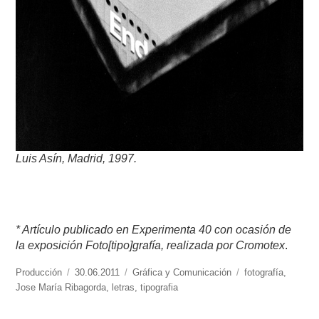
Luis Asín, Madrid, 1997.
* Artículo publicado en Experimenta 40 con ocasión de
la exposición Foto[tipo]grafía, realizada por Cromotex
.
https://www.experimenta.es/author/produccion/
Producción
Publicado
30.06.2011
Categorías
Gráfica y Comunicación
Etiquetas
fotografía
,
Jose María Ribagorda
el
,
letras
,
tipografia