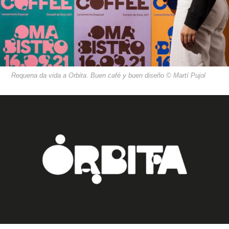
Requena da vida a Orbita. Buen café y buen diseño © Martí Pujol