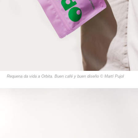
Requena da vida a Orbita. Buen café y buen diseño © Martí Pujol