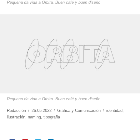
Requena da vida a Orbita. Buen café y buen diseño
Requena da vida a Orbita. Buen café y buen diseño
https://www.experimenta.es/author/redaccion/
Redacción
Publicado
26.05.2022
Categorías
Gráfica y Comunicación
Etiquetas
identidad
,
ilustración
,
naming
el
,
tipografia