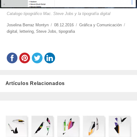
Catalogo tipográfico Mac. Steve Jobs y la tipografía digital
https://www.experimenta.es/author/joselina-
Joselina Berraz Montyn
Publicado
08.12.2016
Categorías
Gráfica y Comunicación
Etiqu
berraz-
digital
,
lettering
,
Steve Jobs
el
,
tipografia
montyn/
Artículos Relacionados