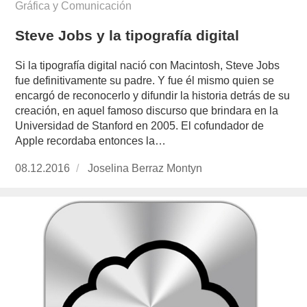
Gráfica y Comunicación
Steve Jobs y la tipografía digital
Si la tipografía digital nació con Macintosh, Steve Jobs
fue definitivamente su padre. Y fue él mismo quien se
encargó de reconocerlo y difundir la historia detrás de su
creación, en aquel famoso discurso que brindara en la
Universidad de Stanford en 2005. El cofundador de
Apple recordaba entonces la…
Publicado
08.12.2016
https://www.experimenta.es/author/joselina-
Joselina Berraz Montyn
el
berraz-
montyn/