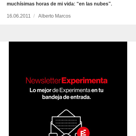
muchísimas horas de mi vida: “en las nubes”.
Publicado
16.06.2011
https://www.experimenta.es/author/Alberto%
Alberto Marcos
el