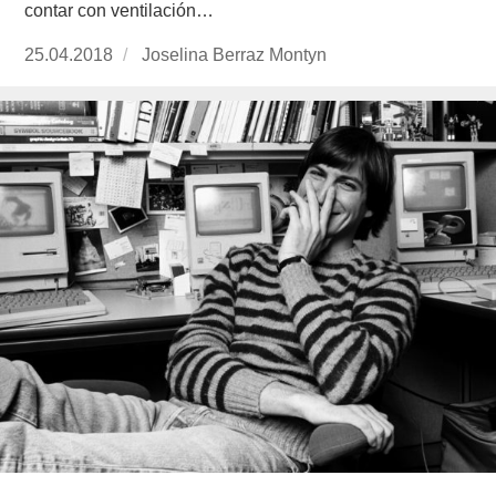
contar con ventilación…
Publicado
25.04.2018
https://www.experimenta.es/author/joselina-
Joselina Berraz Montyn
el
berraz-
montyn/