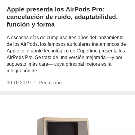
Apple presenta los AirPods Pro:
cancelación de ruido, adaptabilidad,
función y forma
A escasos días de cumplirse tres años del lanzamiento
de los AirPods, los famosos auriculares inalámbricos de
Apple, el gigante tecnológico de Cupertino presenta los
AirPods Pro. Se trata de una versión mejorada —y por
supuesto, más cara— cuya principal mejora es la
integración de…
Publicado
30.10.2019
https://www.experimenta.es/author/redaccion/
Redacción
el