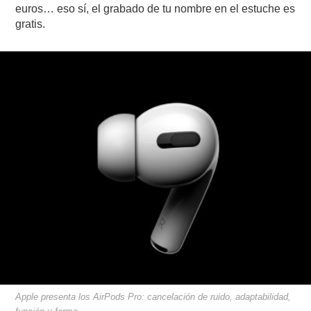
euros… eso sí, el grabado de tu nombre en el estuche es
gratis.
Apple presenta los AirPods Pro: cancelación de ruido, adaptabilidad,