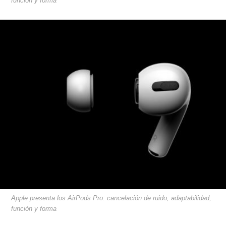
función y forma
Apple presenta los AirPods Pro: cancelación de ruido, adaptabilidad,
función y forma