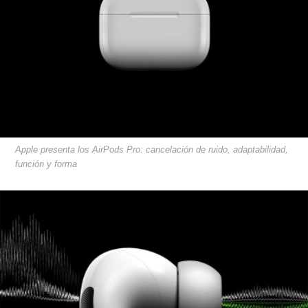
Apple presenta los AirPods Pro: cancelación de ruido, adaptabilidad,
función y forma