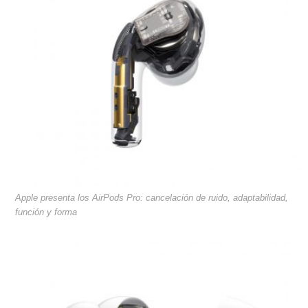
Apple presenta los AirPods Pro: cancelación de ruido, adaptabilidad,
función y forma