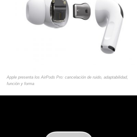
Apple presenta los AirPods Pro: cancelación de ruido, adaptabilidad,
función y forma