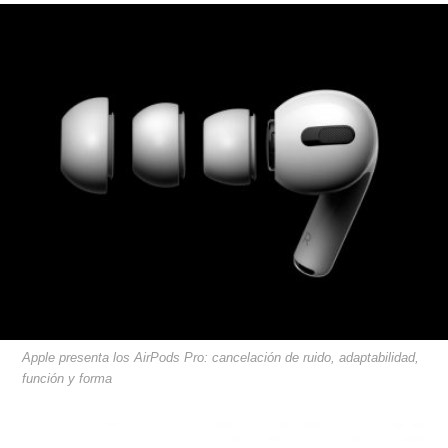
Apple presenta los AirPods Pro: cancelación de ruido, adaptabilidad,
función y forma