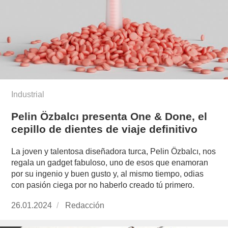
Industrial
Pelin Özbalcı presenta One & Done, el
cepillo de dientes de viaje definitivo
La joven y talentosa diseñadora turca, Pelin Özbalcı, nos
regala un gadget fabuloso, uno de esos que enamoran
por su ingenio y buen gusto y, al mismo tiempo, odias
con pasión ciega por no haberlo creado tú primero.
Publicado
26.01.2024
https://www.experimenta.es/author/redaccion/
Redacción
el