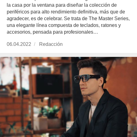
la casa por la ventana para diseñar la colección de
periféricos para alto rendimiento definitiva, más que de
agradecer, es de celebrar. Se trata de The Master Series,
una elegante línea compuesta de teclados, ratones y
accesorios, pensada para profesionales…
Publicado
06.04.2022
https://www.experimenta.es/author/redaccion/
Redacción
el