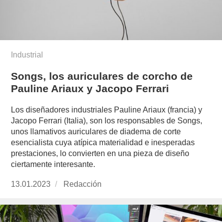
Industrial
Songs, los auriculares de corcho de
Pauline Ariaux y Jacopo Ferrari
Los diseñadores industriales Pauline Ariaux (francia) y
Jacopo Ferrari (Italia), son los responsables de Songs,
unos llamativos auriculares de diadema de corte
esencialista cuya atípica materialidad e inesperadas
prestaciones, lo convierten en una pieza de diseño
ciertamente interesante.
Publicado
13.01.2023
https://www.experimenta.es/author/redaccion/
Redacción
el