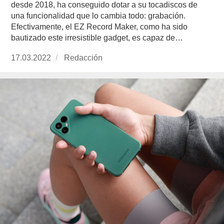
desde 2018, ha conseguido dotar a su tocadiscos de
una funcionalidad que lo cambia todo: grabación.
Efectivamente, el EZ Record Maker, como ha sido
bautizado este irresistible gadget, es capaz de…
Publicado
17.03.2022
https://www.experimenta.es/author/redaccion/
Redacción
el