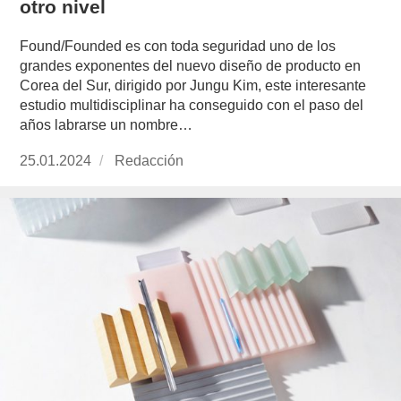
otro nivel
Found/Founded es con toda seguridad uno de los
grandes exponentes del nuevo diseño de producto en
Corea del Sur, dirigido por Jungu Kim, este interesante
estudio multidisciplinar ha conseguido con el paso del
años labrarse un nombre…
Publicado
25.01.2024
https://www.experimenta.es/author/redaccion/
Redacción
el