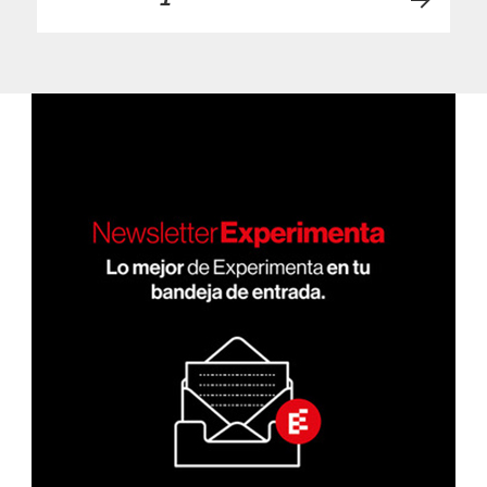
PRÓ
de
XIMA
PÁGI
entradas
NA