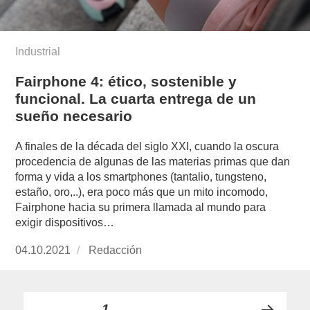
Industrial
Fairphone 4: ético, sostenible y
funcional. La cuarta entrega de un
sueño necesario
A finales de la década del siglo XXI, cuando la oscura
procedencia de algunas de las materias primas que dan
forma y vida a los smartphones (tantalio, tungsteno,
estaño, oro,..), era poco más que un mito incomodo,
Fairphone hacia su primera llamada al mundo para
exigir dispositivos…
Publicado
04.10.2021
https://www.experimenta.es/author/redaccion/
Redacción
el
Paginación
PÁGINA
1