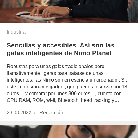
Industrial
Sencillas y accesibles. Así son las
gafas inteligentes de Nimo Planet
Robustas para unas gafas tradicionales pero
llamativamente ligeras para tratarse de unas
inteligentes, las Nimo son en esencia un ordenador. Sí,
este impresionante gadget, que puedes reservar por 18
euros —y comprar por unos 800 euros—, cuenta con
CPU RAM, ROM, wi-fi, Bluetooth, head tracking y…
Publicado
23.03.2022
https://www.experimenta.es/author/redaccion/
Redacción
el