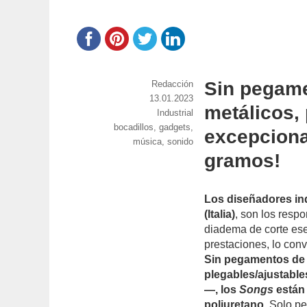
Sin pegame
https://www.experimenta.es/author/red
Redacción
Publicado
13.01.2023
metálicos, 
el
Categorías
Industrial
Etiquetas
bocadillos
,
gadgets
,
excepciona
música
,
sonido
gramos!
Los diseñadores ind
(Italia)
, son los resp
diadema de corte ese
prestaciones, lo conv
Sin pegamentos de n
plegables/ajustabl
—, los
Songs
están 
poliuretano.
Solo pe