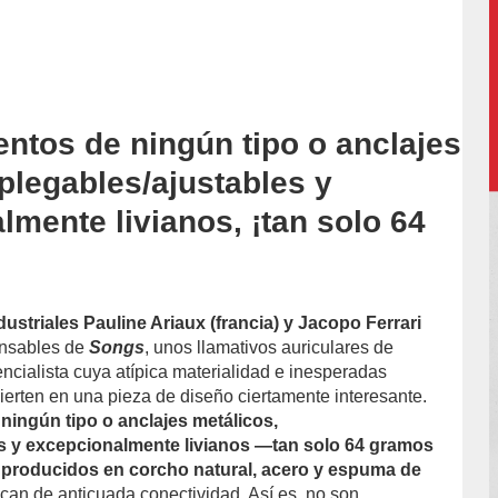
ntos de ningún tipo o anclajes
accion/
plegables/ajustables y
lmente livianos, ¡tan solo 64
ustriales Pauline Ariaux (francia) y Jacopo Ferrari
onsables de
Songs
, unos llamativos auriculares de
ncialista cuya atípica materialidad e inesperadas
ierten en una pieza de diseño ciertamente interesante.
ingún tipo o anclajes metálicos,
es y excepcionalmente livianos —tan solo 64 gramos
producidos en corcho natural, acero y espuma de
can de anticuada conectividad. Así es, no son