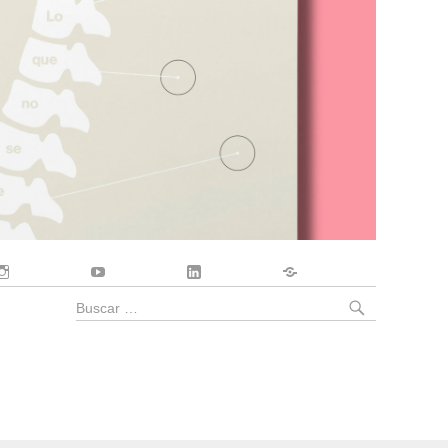
Instagram
YouTube
LinkedIn
Contacto
BUSCA
Buscar
por: