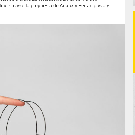
quier caso, la propuesta de Ariaux y Ferrari gusta y