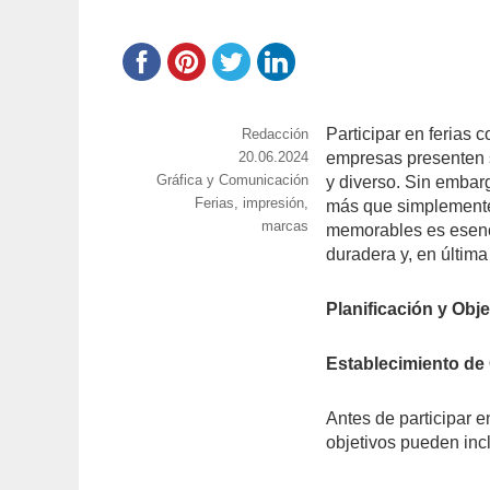
Participar en ferias
https://www.experimenta.es/author/red
Redacción
Publicado
20.06.2024
empresas presenten s
Categorías
Gráfica y Comunicación
el
y diverso. Sin embar
Etiquetas
Ferias
,
impresión
,
más que simplemente
marcas
memorables es esencia
duradera y, en última
Planificación y Obje
Establecimiento de 
Antes de participar en
objetivos pueden incl