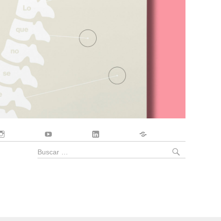
Instagram
YouTube
LinkedIn
Contacto
BUSCA
Buscar
por: