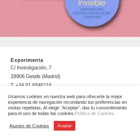
Experimenta
C/ Investigación, 7
28906 Getafe (Madrid)
T. +34 91 6846116
Usamos cookies en nuestra web para ofrecerte la mejor
Legales
experiencia de navegación recordando tus preferencias en
Aviso legal
visitas repetidas. Al elegir "Aceptar", das tu consentimiento
para el uso de todas las cookies.
Política de Cookies
Condiciones Generales de Uso y Venta
Politica de privacidad
Ajustes de Cookies
Aceptar
Política de cookies