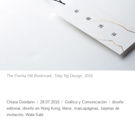
The Pavilia Hill Bookmark, Toby Ng Design, 2016.
https://www.experimenta.es/author/chiara-
Chiara Giordano
Publicado
28.07.2016
Categorías
Gráfica y Comunicación
Etiquetas
diseño
giordano/
editorial
,
diseño en Hong Kong
el
,
libros
,
marcapáginas
,
tarjetas de
invitación
,
Wabi-Sabi