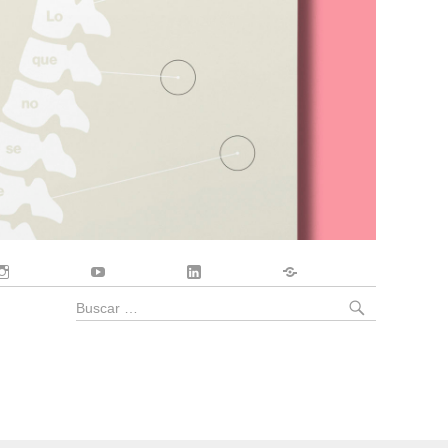
Instagram
YouTube
LinkedIn
Contacto
BUSCA
Buscar
por: