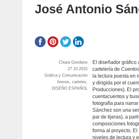
José Antonio Sá
El diseñador gráfico 
https://www.experimenta.es/author/chiara-
Chiara Giordano
giordano/
Publicado
27.10.2015
cartelería de
Cuentos
Categorías
Gráfica y Comunicación
el
la lectura puesta en 
Etiquetas
breves
,
carteles
,
y dirigida por el cue
DISEÑO ESPAÑOL
Producciones). El pro
cuentacuentos y busc
fotografía para narra
Sánchez son una serie
par de tijeras), a par
composiciones fotogr
forma al proyecto. El
niveles de lectura y 