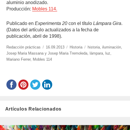
aluminio anodizado.
Producción:
Mobles 114.
Publicado en
Experimenta 20
con el título
Lámpara Gira
.
(Datos del artículo actualizados a la fecha de
publicación, abril de 1998).
https://www.experimenta.es/author/redaccion-
Redacción prácticas
Publicado
16.09.2013
Categorías
Historia
Etiquetas
historia
,
iluminación
,
practicas/
Josep Maria Massana y Josep Maria Tremoleda
el
,
lámpara
,
luz
,
Mariano Ferrer
,
Mobles 114
Artículos Relacionados