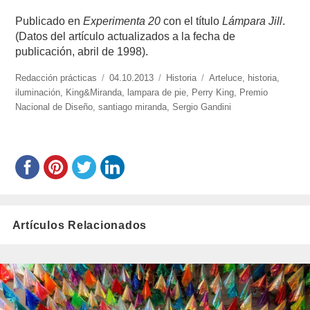
Publicado en
Experimenta 20
con el título
Lámpara Jill
.
(Datos del artículo actualizados a la fecha de
publicación, abril de 1998).
https://www.experimenta.es/author/redaccion-
Redacción prácticas
Publicado
04.10.2013
Categorías
Historia
Etiquetas
Arteluce
,
historia
,
practicas/
iluminación
,
King&Miranda
el
,
lampara de pie
,
Perry King
,
Premio
Nacional de Diseño
,
santiago miranda
,
Sergio Gandini
Artículos Relacionados