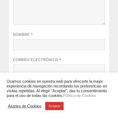
NOMBRE
*
CORREO ELECTRÓNICO
*
Usamos cookies en nuestra web para ofrecerte la mejor
WEB
experiencia de navegación recordando tus preferencias en
visitas repetidas. Al elegir "Aceptar", das tu consentimiento
para el uso de todas las cookies.
Política de Cookies
Ajustes de Cookies
Aceptar
Guarda mi nombre, correo electrónico y web en este
navegador para la próxima vez que comente.