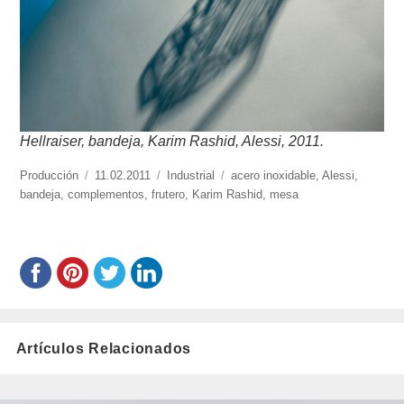
Hellraiser, bandeja, Karim Rashid, Alessi, 2011.
https://www.experimenta.es/author/produccion/
Producción
Publicado
11.02.2011
Categorías
Industrial
Etiquetas
acero inoxidable
,
Alessi
,
bandeja
,
complementos
el
,
frutero
,
Karim Rashid
,
mesa
Artículos Relacionados