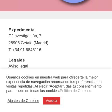
Experimenta
C/ Investigación, 7
28906 Getafe (Madrid)
T. +34 91 6846116
Legales
Aviso legal
Condiciones Generales de Uso y Venta
Usamos cookies en nuestra web para ofrecerte la mejor
Politica de privacidad
experiencia de navegación recordando tus preferencias en
visitas repetidas. Al elegir "Aceptar", das tu consentimiento
Política de cookies
para el uso de todas las cookies.
Política de Cookies
Sobre Experimenta
Ajustes de Cookies
Aceptar
Editorial Experimenta
Equipo