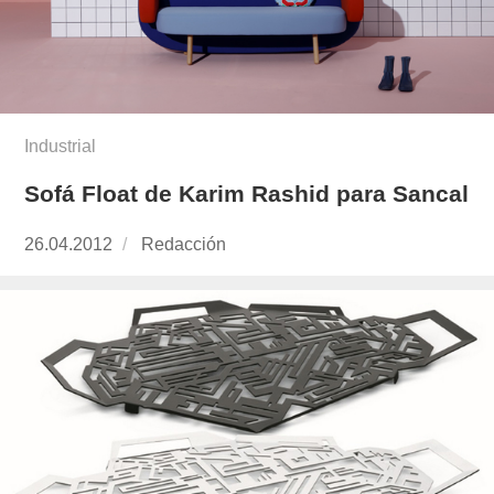
Industrial
Sofá Float de Karim Rashid para Sancal
Publicado
26.04.2012
https://www.experimenta.es/author/redaccion/
Redacción
el