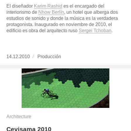
El diseñador
Karim Rashid
es el encargado del
interiorismo de
Nhow Berlín
, un hotel que alberga dos
estudios de sonido y donde la música es la verdadera
protagonista. Inaugurado en noviembre de 2010, el
edificio es obra del arquitecto ruso
Sergei Tchoban
.
Publicado
14.12.2010
https://www.experimenta.es/author/produccion
Producción
el
Architecture
Cevisama 2010