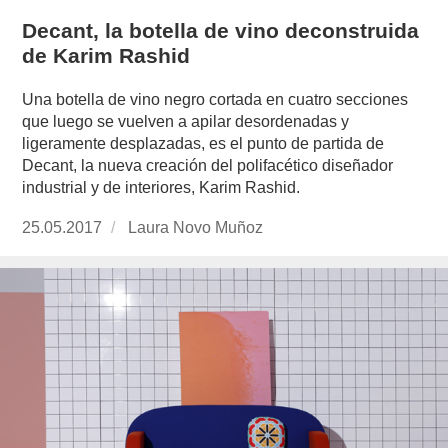
Decant, la botella de vino deconstruida
de Karim Rashid
Una botella de vino negro cortada en cuatro secciones
que luego se vuelven a apilar desordenadas y
ligeramente desplazadas, es el punto de partida de
Decant, la nueva creación del polifacético diseñador
industrial y de interiores, Karim Rashid.
Publicado
25.05.2017
https://www.experimenta.es/author/laura-
Laura Novo Muñoz
el
novo-
munoz/