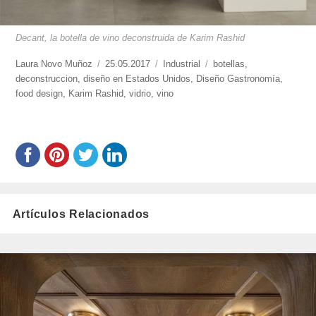
Decant, la botella de vino deconstruida de Karim Rashid
https://www.experimenta.es/author/laura-
Laura Novo Muñoz
Publicado
25.05.2017
Categorías
Industrial
Etiquetas
botellas
,
novo-
deconstruccion
,
diseño en Estados Unidos
el
,
Diseño Gastronomía
,
munoz/
food design
,
Karim Rashid
,
vidrio
,
vino
Artículos Relacionados