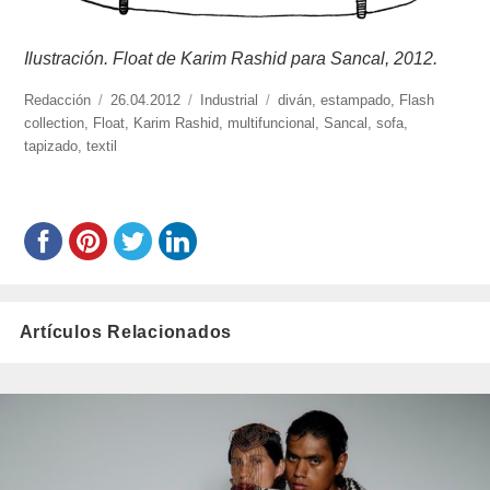
Ilustración
.
Float de Karim Rashid para Sancal, 2012.
https://www.experimenta.es/author/redaccion/
Redacción
Publicado
26.04.2012
Categorías
Industrial
Etiquetas
diván
,
estampado
,
Flash
collection
,
Float
el
,
Karim Rashid
,
multifuncional
,
Sancal
,
sofa
,
tapizado
,
textil
Artículos Relacionados