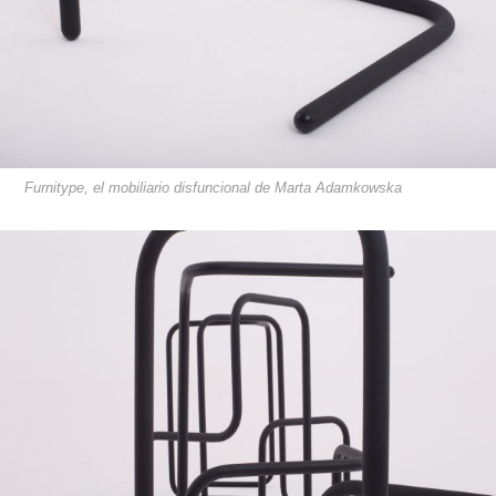
Furnitype, el mobiliario disfuncional de Marta Adamkowska