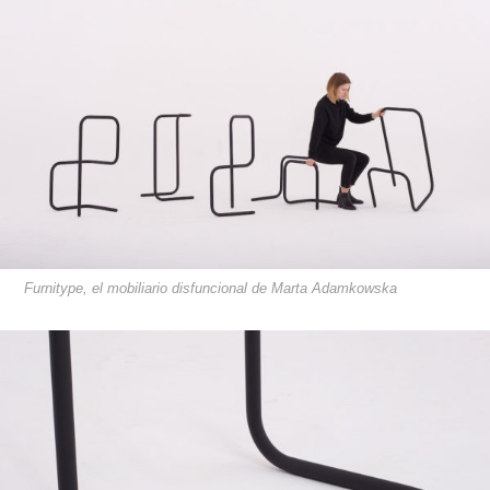
Furnitype, el mobiliario disfuncional de Marta Adamkowska