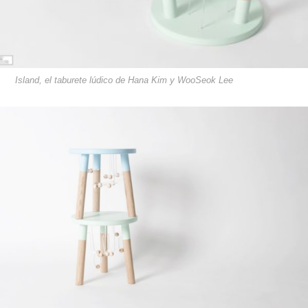
​​​​​​​​​​​​​​​​​​​​​Island, el taburete lúdico de Hana Kim y WooSeok Lee