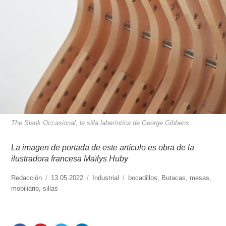
The Slank Occasional, la silla laberíntica de George Gibbens
La imagen de portada de este artículo es obra de la
ilustradora francesa Maïlys Huby
https://www.experimenta.es/author/redaccion/
Redacción
Publicado
13.05.2022
Categorías
Industrial
Etiquetas
bocadillos
,
Butacas
,
mesas
,
mobiliario
,
sillas
el