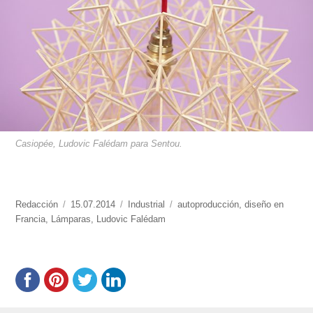
Casiopée, Ludovic Falédam para Sentou.
https://www.experimenta.es/author/redaccion/
Redacción
Publicado
15.07.2014
Categorías
Industrial
Etiquetas
autoproducción
,
diseño en
Francia
,
Lámparas
el
,
Ludovic Falédam