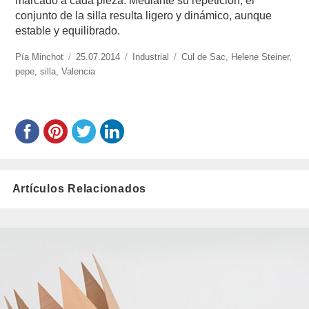
marcado a cada pieza. Mediante su repetición, el
conjunto de la silla resulta ligero y dinámico, aunque
estable y equilibrado.
https://www.experimenta.es/author/pia/
Pía Minchot
Publicado
25.07.2014
Categorías
Industrial
Etiquetas
Cul de Sac
,
Helene Steiner
,
pepe
,
silla
,
Valencia
el
Artículos Relacionados