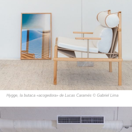
Hygge, la butaca «acogedora» de Lucas Caramés © Gabriel Lima