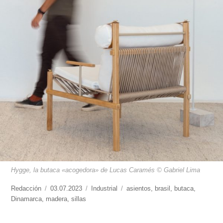
Hygge, la butaca «acogedora» de Lucas Caramés © Gabriel Lima
https://www.experimenta.es/author/redaccion/
Redacción
Publicado
03.07.2023
Categorías
Industrial
Etiquetas
asientos
,
brasil
,
butaca
,
Dinamarca
,
madera
el
,
sillas