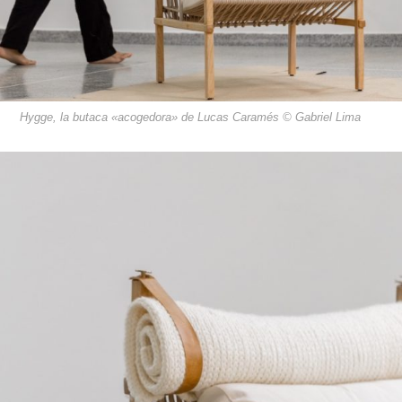
Hygge, la butaca «acogedora» de Lucas Caramés © Gabriel Lima