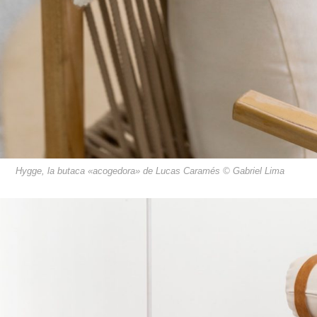
Hygge, la butaca «acogedora» de Lucas Caramés © Gabriel Lima