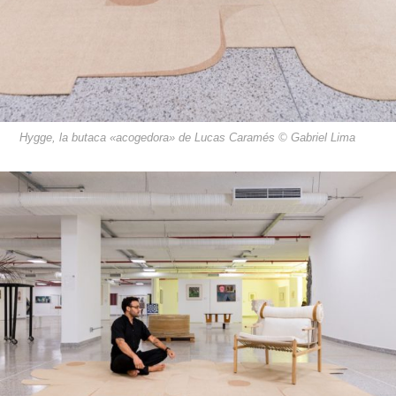
Hygge, la butaca «acogedora» de Lucas Caramés © Gabriel Lima