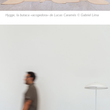
Hygge, la butaca «acogedora» de Lucas Caramés © Gabriel Lima