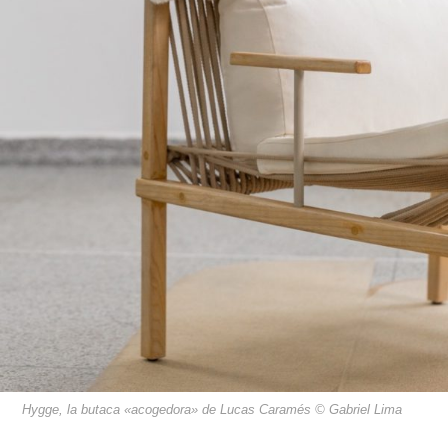
Hygge, la butaca «acogedora» de Lucas Caramés © Gabriel Lima