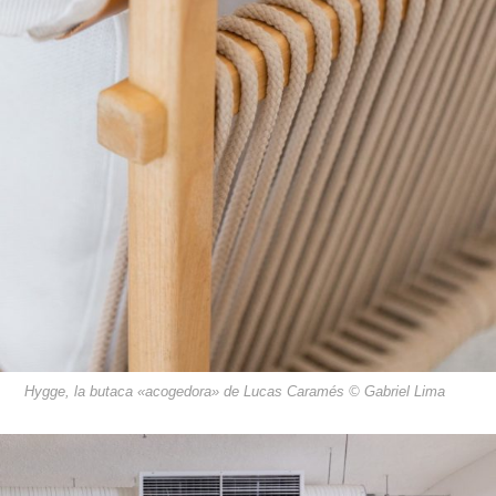
Hygge, la butaca «acogedora» de Lucas Caramés © Gabriel Lima