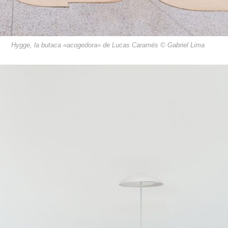
Hygge, la butaca «acogedora» de Lucas Caramés © Gabriel Lima