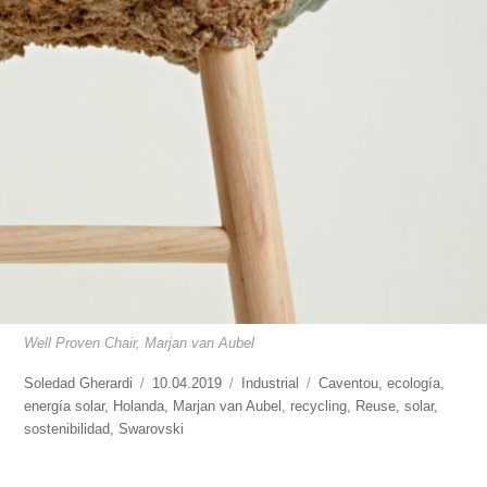
Well Proven Chair, Marjan van Aubel
https://www.experimenta.es/author/soledad-
Soledad Gherardi
Publicado
10.04.2019
Categorías
Industrial
Etiquetas
Caventou
,
ecología
,
gherardi/
energía solar
,
Holanda
el
,
Marjan van Aubel
,
recycling
,
Reuse
,
solar
,
sostenibilidad
,
Swarovski