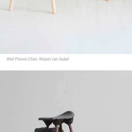
Well Proven Chair, Marjan van Aubel