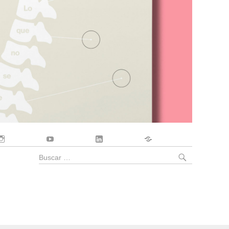
Instagram
YouTube
LinkedIn
Contacto
BUSCA
Buscar
por: