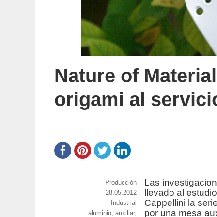
Nature of Materia
origami al servic
Las investigacion
https://www.experimenta.es/author/prod
Producción
llevado al estudio
Publicado
28.05.2012
Cappellini la ser
el
Categorías
Industrial
por una mesa auxi
Etiquetas
aluminio
,
auxiliar
,