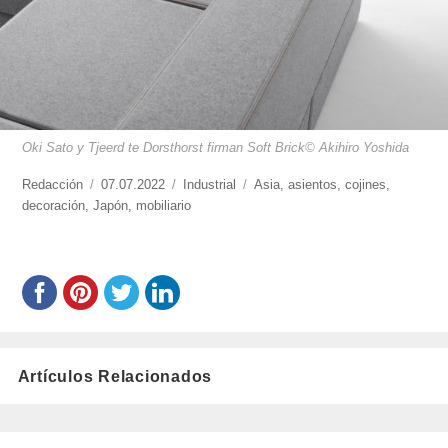
Oki Sato y Tjeerd te Dorsthorst firman Soft Brick© Akihiro Yoshida
https://www.experimenta.es/author/redaccion/
Redacción
Publicado
07.07.2022
Categorías
Industrial
Etiquetas
Asia
,
asientos
,
cojines
,
decoración
,
Japón
el
,
mobiliario
Artículos Relacionados