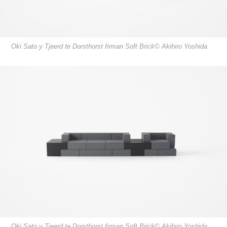
Oki Sato y Tjeerd te Dorsthorst firman Soft Brick© Akihiro Yoshida
Oki Sato y Tjeerd te Dorsthorst firman Soft Brick© Akihiro Yoshida