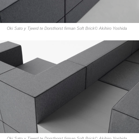
Oki Sato y Tjeerd te Dorsthorst firman Soft Brick© Akihiro Yoshida
Oki Sato y Tjeerd te Dorsthorst firman Soft Brick© Akihiro Yoshida