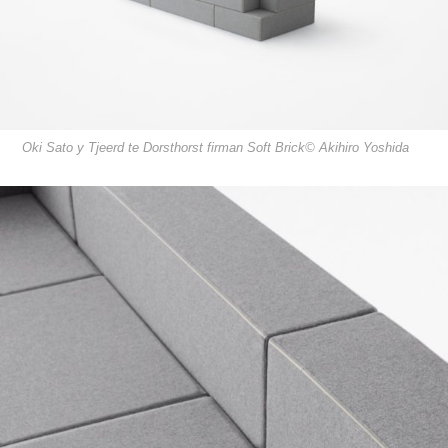
Oki Sato y Tjeerd te Dorsthorst firman Soft Brick© Akihiro Yoshida