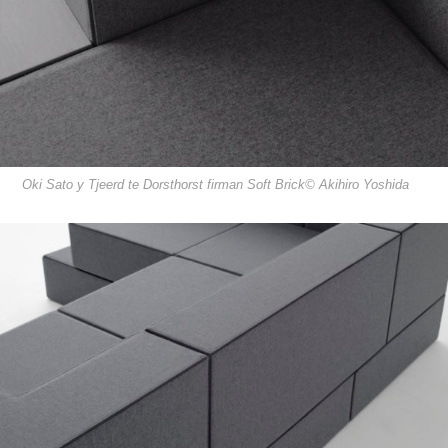
Oki Sato y Tjeerd te Dorsthorst firman Soft Brick© Akihiro Yoshida