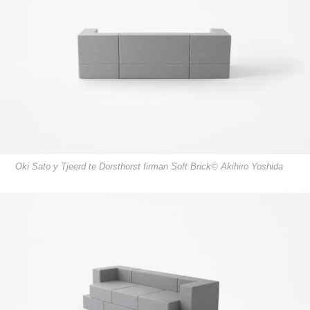
Oki Sato y Tjeerd te Dorsthorst firman Soft Brick© Akihiro Yoshida