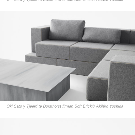
Oki Sato y Tjeerd te Dorsthorst firman Soft Brick© Akihiro Yoshida