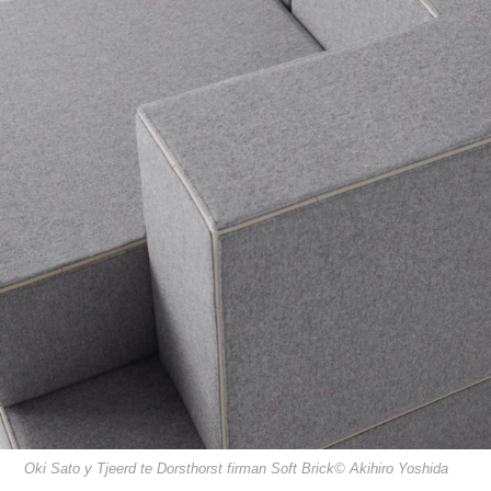
Oki Sato y Tjeerd te Dorsthorst firman Soft Brick© Akihiro Yoshida