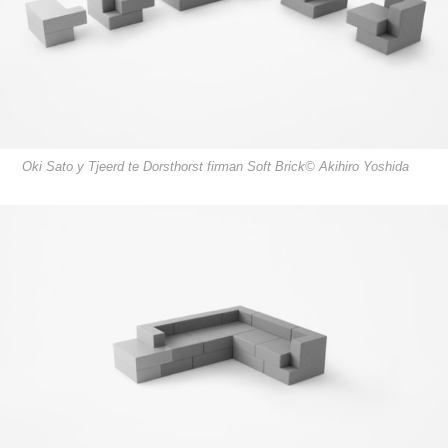
Oki Sato y Tjeerd te Dorsthorst firman Soft Brick© Akihiro Yoshida