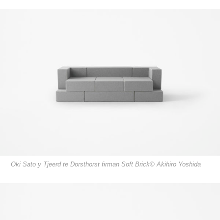
Oki Sato y Tjeerd te Dorsthorst firman Soft Brick© Akihiro Yoshida