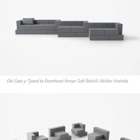
Oki Sato y Tjeerd te Dorsthorst firman Soft Brick© Akihiro Yoshida