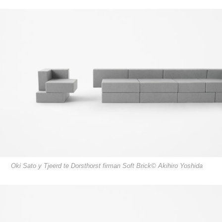
Oki Sato y Tjeerd te Dorsthorst firman Soft Brick© Akihiro Yoshida