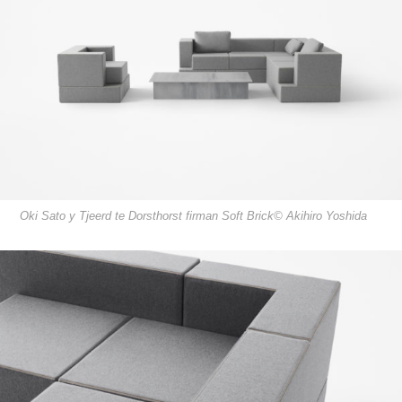
Oki Sato y Tjeerd te Dorsthorst firman Soft Brick© Akihiro Yoshida