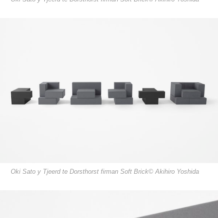
Oki Sato y Tjeerd te Dorsthorst firman Soft Brick© Akihiro Yoshida