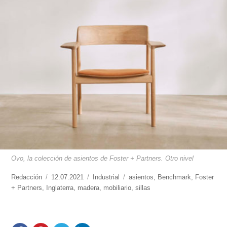
Ovo, la colección de asientos de Foster + Partners. Otro nivel
https://www.experimenta.es/author/redaccion/
Redacción
Publicado
12.07.2021
Categorías
Industrial
Etiquetas
asientos
,
Benchmark
,
Foster
+ Partners
,
Inglaterra
el
,
madera
,
mobiliario
,
sillas