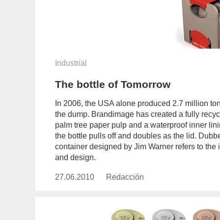
Industrial
The bottle of Tomorrow
In 2006, the USA alone produced 2.7 million ton
the dump. Brandimage has created a fully recyc
palm tree paper pulp and a waterproof inner lin
the bottle pulls off and doubles as the lid. Dub
container designed by Jim Warner refers to the in
and design.
27.06.2010
Publicado
Redacción
https://www.experimenta.es/aut
el