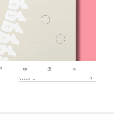
Instagram
YouTube
LinkedIn
Contacto
BUSCA
Buscar
por: