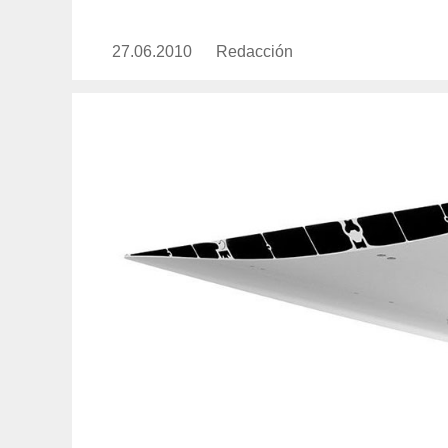
27.06.2010
Publicado
Redacción
https://www.experimenta.es/aut
el