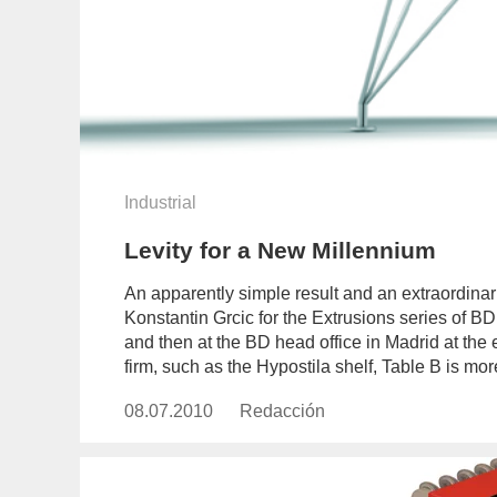
Industrial
Levity for a New Millennium
An apparently simple result and an extraordina
Konstantin Grcic for the Extrusions series of B
and then at the BD head office in Madrid at the
firm, such as the Hypostila shelf, Table B is more
08.07.2010
Publicado
Redacción
https://www.experimenta.es/aut
el