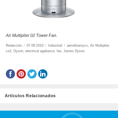
Air Multiplier 02 Tower Fan.
https://www.experimenta.es/author/redaccion/
Redacción
Publicado
07.09.2010
Categorías
Industrial
Etiquetas
aerodinamycc
,
Air Multiplier
,
co2
,
Dyson
,
electrical appliance
el
,
fan
,
James Dyson
Artículos Relacionados