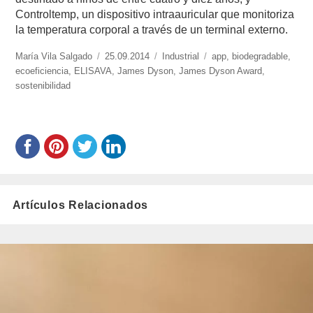
Controltemp, un dispositivo intraauricular que monitoriza
la temperatura corporal a través de un terminal externo.
https://www.experimenta.es/author/mariavila/
María Vila Salgado
Publicado
25.09.2014
Categorías
Industrial
Etiquetas
app
,
biodegradable
,
ecoeficiencia
,
ELISAVA
el
,
James Dyson
,
James Dyson Award
,
sostenibilidad
Artículos Relacionados