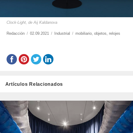
Clock-Light, de Aij Kaldanova
https://www.experimenta.es/author/redaccion/
Redacción
Publicado
02.09.2021
Categorías
Industrial
Etiquetas
mobiliario
,
objetos
,
relojes
el
Artículos Relacionados