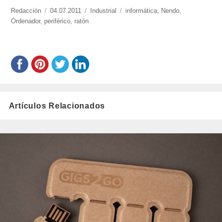
https://www.experimenta.es/author/redaccion/
Redacción
Publicado
04.07.2011
Categorías
Industrial
Etiquetas
informática
,
Nendo
,
Ordenador
,
periférico
el
,
ratón
Artículos Relacionados