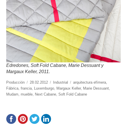
Edredones, Soft Fold Cabane, Marie Dessuant y
Margaux Keller, 2011.
https://www.experimenta.es/author/produccion/
Producción
Publicado
28.02.2012
Categorías
Industrial
Etiquetas
arquitectura efímera
,
Fábrica
,
francia
el
,
Luxemburgo
,
Margaux Keller
,
Marie Dessuant
,
Mudam
,
mueble
,
Next Cabane
,
Soft Fold Cabane