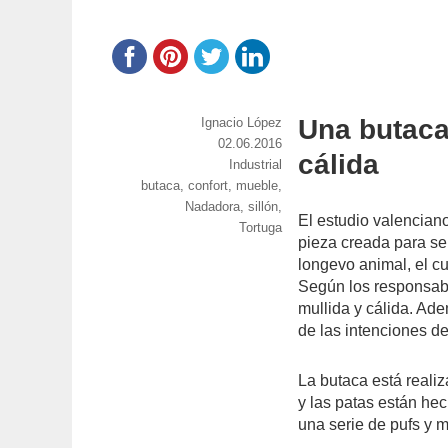
Una butaca
https://www.experimenta.es/author/nacho-
Ignacio López
lopez/
Publicado
02.06.2016
cálida
el
Categorías
Industrial
Etiquetas
butaca
,
confort
,
mueble
,
Nadadora
,
sillón
,
El estudio valencian
Tortuga
pieza creada para se
longevo animal, el c
Según los responsabl
mullida y cálida. Ade
de las intenciones de
La butaca está reali
y las patas están he
una serie de pufs y 