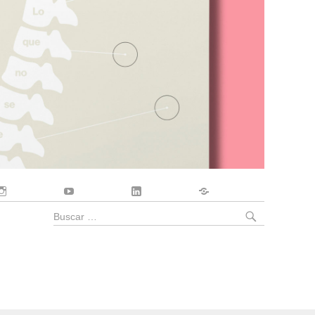
Instagram
YouTube
LinkedIn
Contacto
BUSCA
Buscar
por: