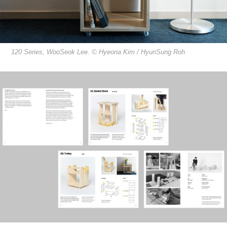
120 Series, WooSeok Lee. © Hyeona Kim / HyunSung Roh