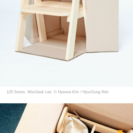
120 Series, WooSeok Lee. © Hyeona Kim / HyunSung Roh