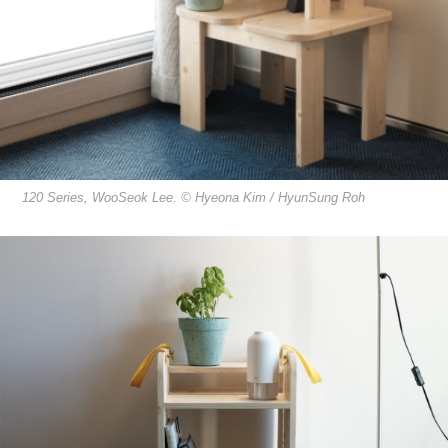
120 Series, WooSeok Lee. © Hyeona Kim / HyunSung Roh