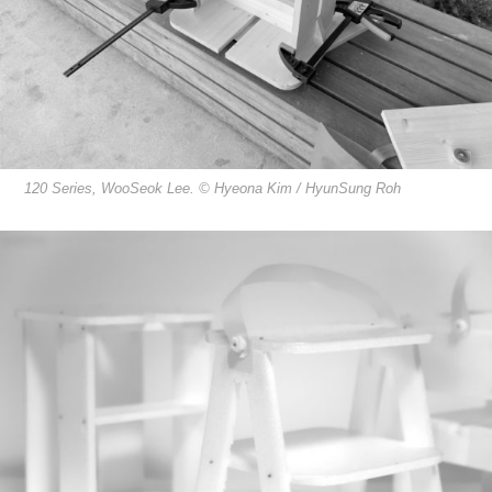
120 Series, WooSeok Lee. © Hyeona Kim / HyunSung Roh