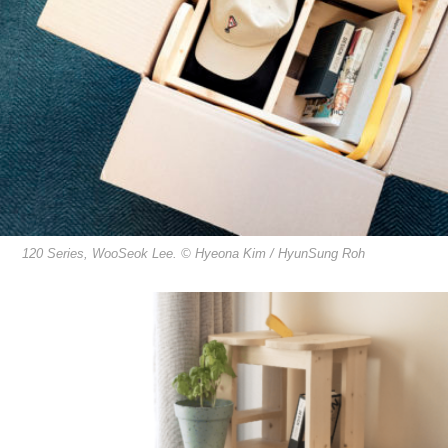
120 Series, WooSeok Lee. © Hyeona Kim / HyunSung Roh