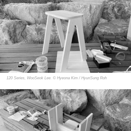
120 Series, WooSeok Lee. © Hyeona Kim / HyunSung Roh