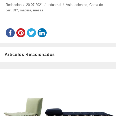
https://www.experimenta.es/author/redaccion/
Redacción
Publicado
20.07.2021
Categorías
Industrial
Etiquetas
Asia
,
asientos
,
Corea del
Sur
,
DIY
,
madera
el
,
mesas
Artículos Relacionados