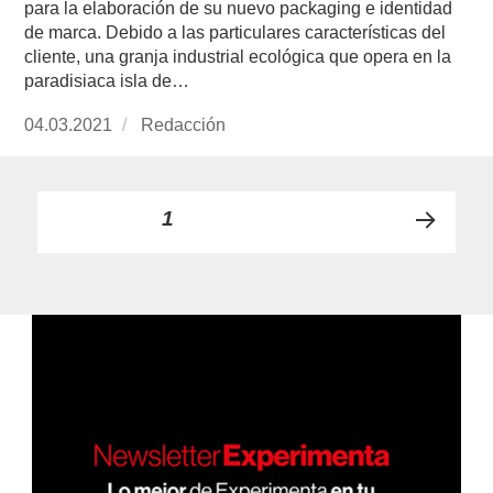
para la elaboración de su nuevo packaging e identidad
de marca. Debido a las particulares características del
cliente, una granja industrial ecológica que opera en la
paradisiaca isla de…
Publicado
04.03.2021
https://www.experimenta.es/author/redaccion/
Redacción
el
Paginación
PÁGINA
1
PRÓ
de
XIMA
PÁGI
entradas
NA