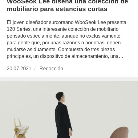
WooSeok Lee diseña una colección de
mobiliario para estancias cortas
El joven diseñador surcoreano WooSeok Lee presenta
120 Series, una interesante colección de mobiliario
pensado especialmente, aunque no exclusivamente,
para gente que, por unas razones o por otras, deben
mudarse asiduamente. Compuesta de tres piezas
principales, un dispositivo de almacenamiento, una…
Publicado
20.07.2021
https://www.experimenta.es/author/redaccion/
Redacción
el