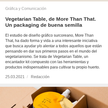
Gráfica y Comunicación
Vegetarian Table, de More Than That.
Un packaging de buena semilla
El estudio de diseño gráfico surcoreano, More Than
That, ha dado forma y vida a una interesante iniciativa
que busca ayudar y/o alentar a todos aquellos que están
pensando en dar sus primeros pasos en el mundo del
vegetarianismo. Se trata de Vegetarian Table, un
encantador kit compuesto con las herramientas y
productos indispensables para cultivar tu propio huerto.
Publicado
25.03.2021
https://www.experimenta.es/author/redaccion/
Redacción
el