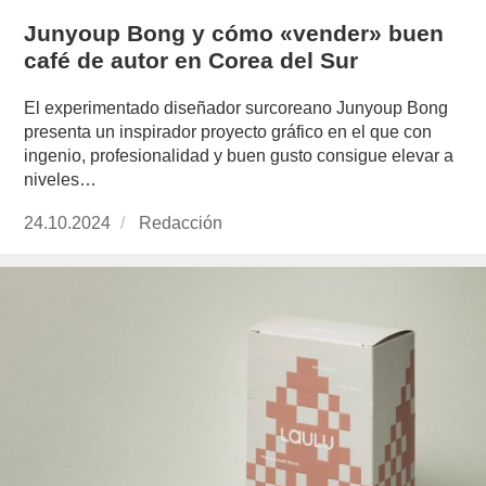
Junyoup Bong y cómo «vender» buen
café de autor en Corea del Sur
El experimentado diseñador surcoreano Junyoup Bong
presenta un inspirador proyecto gráfico en el que con
ingenio, profesionalidad y buen gusto consigue elevar a
niveles…
Publicado
24.10.2024
https://www.experimenta.es/author/redaccion/
Redacción
el