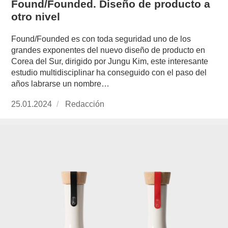
Found/Founded. Diseño de producto a
otro nivel
Found/Founded es con toda seguridad uno de los
grandes exponentes del nuevo diseño de producto en
Corea del Sur, dirigido por Jungu Kim, este interesante
estudio multidisciplinar ha conseguido con el paso del
años labrarse un nombre…
Publicado
25.01.2024
https://www.experimenta.es/author/redaccion/
Redacción
el