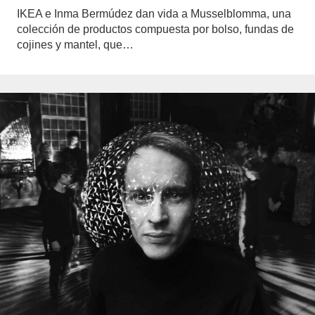
IKEA e Inma Bermúdez dan vida a Musselblomma, una
colección de productos compuesta por bolso, fundas de
cojines y mantel, que…