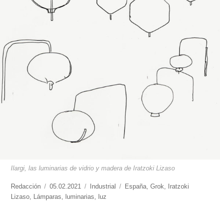
Ilargi, las luminarias de vidrio y madera de Iratzoki Lizaso
https://www.experimenta.es/author/redaccion/
Redacción
Publicado
05.02.2021
Categorías
Industrial
Etiquetas
España
,
Grok
,
Iratzoki
Lizaso
,
Lámparas
el
,
luminarias
,
luz