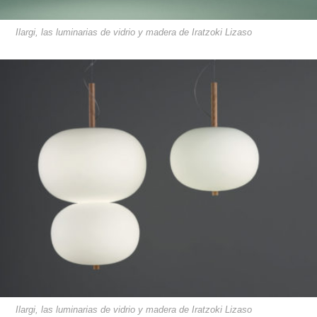
Ilargi, las luminarias de vidrio y madera de Iratzoki Lizaso
Ilargi, las luminarias de vidrio y madera de Iratzoki Lizaso