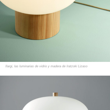
Ilargi, las luminarias de vidrio y madera de Iratzoki Lizaso