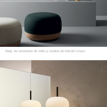
Ilargi, las luminarias de vidrio y madera de Iratzoki Lizaso