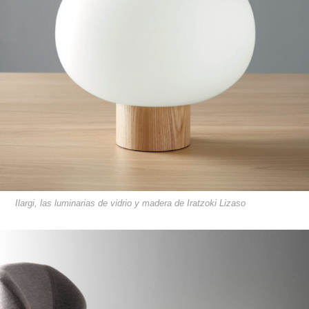
Ilargi, las luminarias de vidrio y madera de Iratzoki Lizaso