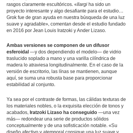
rasgos claramente escultóricos. «
Ilargi
ha sido un
proyecto interesante y algo desafiante para el estudio…
Grok fue de gran ayuda en nuestra búsqueda de una luz
suave y agradable», comentan desde el estudio fundado
en 2016 por Jean Louis Iratzoki y Ander Lizaso.
Ambas versiones se componen de un difusor
esferoidal
—y dos dependiendo el modelo— de vidrio
traslucido soplado a mano y una varilla cilíndrica de
madera lo atraviesa longitudinalmente. En el caso de la
versión de escritorio, las línas se mantienen, aunque
aquí, se suma una robusta base para proporcionar
estabilidad al conjunto.
Ya sea por el contraste de formas, las cálidas texturas de
los materiales nobles, o la exquisita elección de tonos y
acabados,
Iratzoki Lizaso ha conseguido
—una vez
más— redondear una serie de productos sólidos
conceptualmente y de una sofisticación notable. «Su
diseño afectivo y atemporal consigue una luz suave y