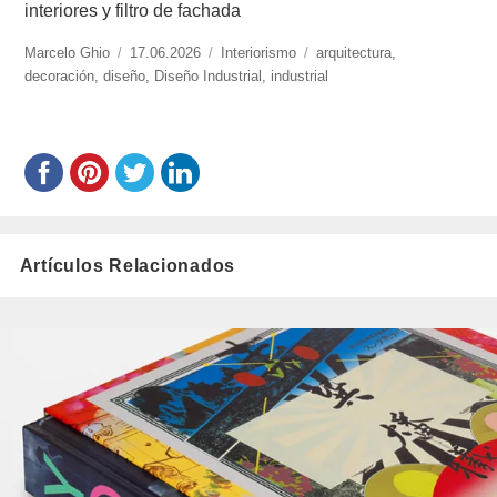
interiores y filtro de fachada
https://www.experimenta.es/author/marcelo-
Marcelo Ghio
Publicado
17.06.2026
Categorías
Interiorismo
Etiquetas
arquitectura
,
ghio/
decoración
,
diseño
el
,
Diseño Industrial
,
industrial
Artículos Relacionados