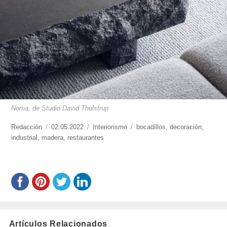
Noma, de Studio David Thulstrup
https://www.experimenta.es/author/redaccion/
Redacción
Publicado
02.05.2022
Categorías
Interiorismo
Etiquetas
bocadillos
,
decoración
,
industrial
,
madera
el
,
restaurantes
Artículos Relacionados