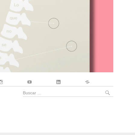
Instagram
YouTube
LinkedIn
Contacto
BUSCA
Buscar
por: