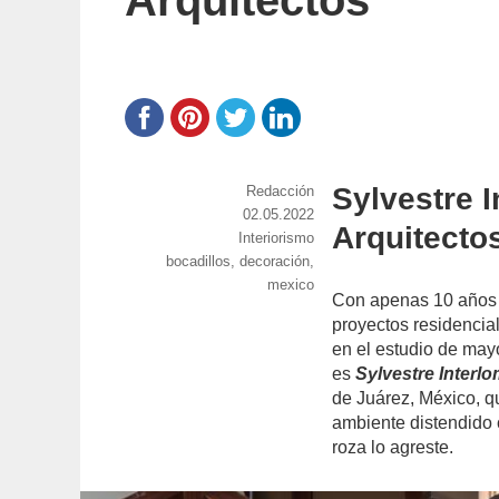
Arquitectos
Sylvestre 
https://www.experimenta.es/author/red
Redacción
Publicado
02.05.2022
Arquitecto
Categorías
Interiorismo
el
Etiquetas
bocadillos
,
decoración
,
mexico
Con apenas 10 años
proyectos residencia
en el estudio de may
es
Sylvestre Interl
de Juárez, México, q
ambiente distendido 
roza lo agreste.