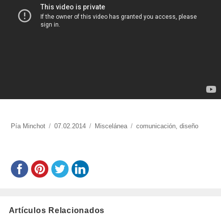
https://www.experimenta.es/author/pia/
Pía Minchot
Publicado
07.02.2014
Categorías
Miscelánea
Etiquetas
comunicación
,
diseño
el
Artículos Relacionados