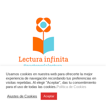
Usamos cookies en nuestra web para ofrecerte la mejor
experiencia de navegación recordando tus preferencias en
Facebook
Twitter
Instagram
visitas repetidas. Al elegir "Aceptar", das tu consentimiento
para el uso de todas las cookies.
Política de Cookies
YouTube
LinkedIn
Contacto
Ajustes de Cookies
Aceptar
BU
Buscar