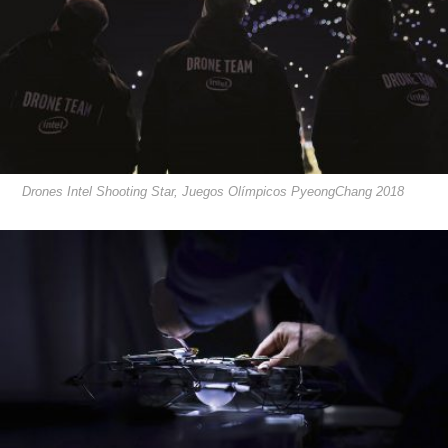
Drones Intel Shooting Star, Juegos Olímpicos PyeongChang 2018