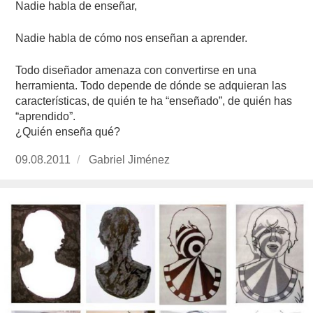
Nadie habla de enseñar,
Nadie habla de cómo nos enseñan a aprender.
Todo diseñador amenaza con convertirse en una
herramienta. Todo depende de dónde se adquieran las
características, de quién te ha “enseñado”, de quién has
“aprendido”.
¿Quién enseña qué?
Publicado
09.08.2011
https://www.experimenta.es/author/Gabriel%
Gabriel Jiménez
el