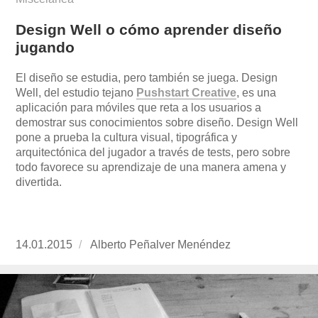
Design Well o cómo aprender diseño
jugando
El diseño se estudia, pero también se juega. Design
Well, del estudio tejano
Pushstart Creative
, es una
aplicación para móviles que reta a los usuarios a
demostrar sus conocimientos sobre diseño. Design Well
pone a prueba la cultura visual, tipográfica y
arquitectónica del jugador a través de tests, pero sobre
todo favorece su aprendizaje de una manera amena y
divertida.
Publicado
14.01.2015
https://www.experimenta.es/author/alberto-
Alberto Peñalver Menéndez
el
penalver-
menendez/