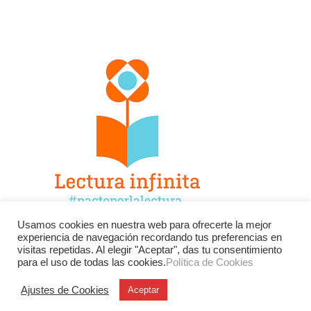
Usamos cookies en nuestra web para ofrecerte la mejor
experiencia de navegación recordando tus preferencias en
Facebook
Twitter
Instagram
visitas repetidas. Al elegir "Aceptar", das tu consentimiento
para el uso de todas las cookies.
Política de Cookies
YouTube
LinkedIn
Contacto
Ajustes de Cookies
Aceptar
BU
Buscar