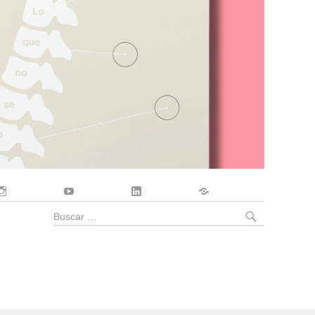
Instagram
YouTube
LinkedIn
Contacto
BUSCA
Buscar
por: