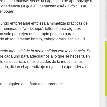
o demuestra muchas veces la capacidad de aprendizaje o
e obediencia
ya que el liberalismo está unido (…) al
el poder
.
undo empresarial empieza a mimetizar prácticas del
denominados “workshops”, talleres para algunos
an sólo para ejercer su propio proceso paralelo,
odo absolutamente barato, trabajo gratis, esclavitud.
seño industrial de la personalidad con la docencia
. Se
de cada uno para adecuarnos a lo que se necesita en
to es docencia, si los dictados de la industria, las
ado, dictan el aprendizaje mejor sería aprender a no
 que alguien enseñara a no aprender.