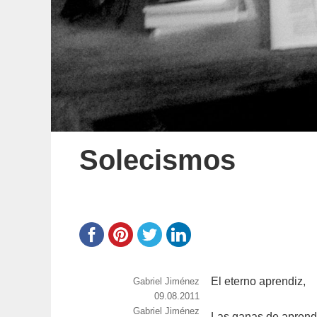
Solecismos
El eterno aprendiz,
https://www.experimenta.es/author/Gabriel
Gabriel Jiménez
Publicado
09.08.2011
Categorías
Gabriel Jiménez
el
Las ganas de aprend