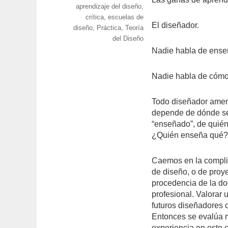
Etiquetas
aprendizaje del diseño
,
crítica
,
escuelas de
El diseñador.
diseño
,
Práctica
,
Teoría
del Diseño
Nadie habla de ense
Nadie habla de cómo
Todo diseñador amen
depende de dónde se 
“enseñado”, de quién
¿Quién enseña qué
Caemos en la complic
de diseño, o de proye
procedencia de la do
profesional. Valorar 
futuros diseñadores c
Entonces se evalúa 
experiencia en este c