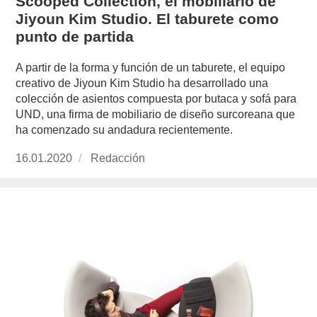
Scooped Collection, el mobiliario de
Jiyoun Kim Studio. El taburete como
punto de partida
A partir de la forma y función de un taburete, el equipo
creativo de Jiyoun Kim Studio ha desarrollado una
colección de asientos compuesta por butaca y sofá para
UND, una firma de mobiliario de diseño surcoreana que
ha comenzado su andadura recientemente.
Publicado
16.01.2020
https://www.experimenta.es/author/redaccion/
Redacción
el