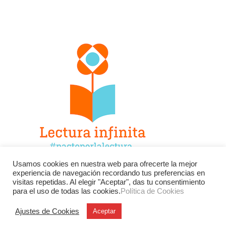
Usamos cookies en nuestra web para ofrecerte la mejor
experiencia de navegación recordando tus preferencias en
Facebook
Twitter
Instagram
visitas repetidas. Al elegir "Aceptar", das tu consentimiento
para el uso de todas las cookies.
Política de Cookies
YouTube
LinkedIn
Contacto
Ajustes de Cookies
Aceptar
BU
Buscar