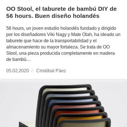
OO Stool, el taburete de bambú DIY de
56 hours. Buen diseño holandés
56 hours, un joven estudio holandés fundado y dirigido
por los diseñadores Viki Nagy y Mate Olah, ha ideado un
taburete que hace de la transportabilidad y el
almacenamiento su mayor fortaleza. Se trata de OO
Stool, una pieza producida completamente en madera
de bambú…
Publicado
05.02.2020
https://www.experimenta.es/author/cristobal-
Cristóbal Páez
el
paez/