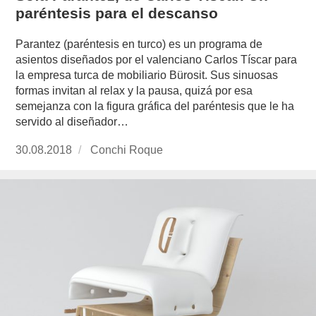
paréntesis para el descanso
Parantez (paréntesis en turco) es un programa de
asientos diseñados por el valenciano Carlos Tíscar para
la empresa turca de mobiliario Bürosit. Sus sinuosas
formas invitan al relax y la pausa, quizá por esa
semejanza con la figura gráfica del paréntesis que le ha
servido al diseñador…
Publicado
30.08.2018
https://www.experimenta.es/author/conchi-
Conchi Roque
el
roque/