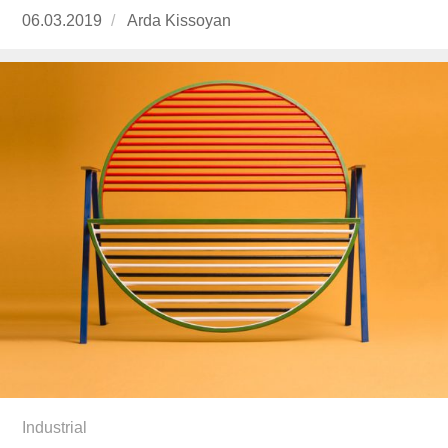
Publicado
06.03.2019
https://www.experimenta.es/author/arda-
Arda Kissoyan
el
kissoyan/
Industrial