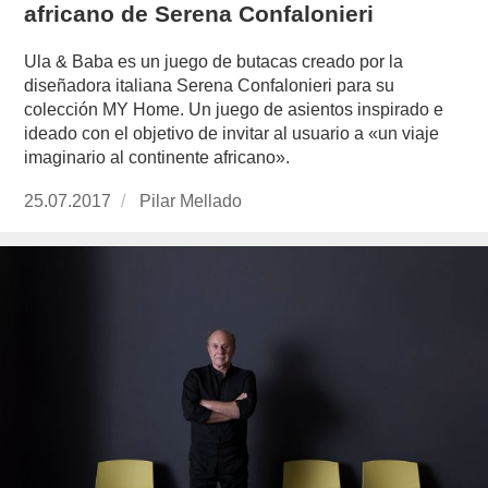
africano de Serena Confalonieri
Ula & Baba es un juego de butacas creado por la
diseñadora italiana Serena Confalonieri para su
colección MY Home. Un juego de asientos inspirado e
ideado con el objetivo de invitar al usuario a «un viaje
imaginario al continente africano».
Publicado
25.07.2017
https://www.experimenta.es/author/pilar-
Pilar Mellado
el
mellado/