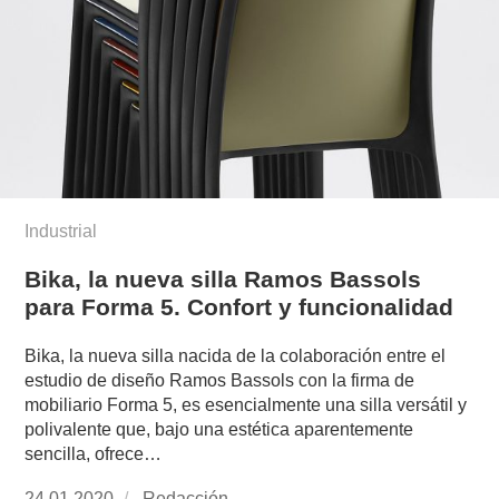
Industrial
Bika, la nueva silla Ramos Bassols
para Forma 5. Confort y funcionalidad
Bika, la nueva silla nacida de la colaboración entre el
estudio de diseño Ramos Bassols con la firma de
mobiliario Forma 5, es esencialmente una silla versátil y
polivalente que, bajo una estética aparentemente
sencilla, ofrece…
Publicado
24.01.2020
https://www.experimenta.es/author/redaccion/
Redacción