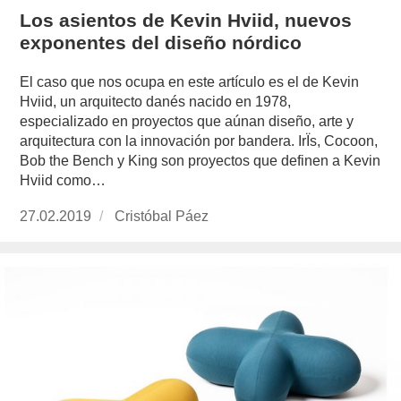
Los asientos de Kevin Hviid, nuevos
exponentes del diseño nórdico
El caso que nos ocupa en este artículo es el de Kevin
Hviid, un arquitecto danés nacido en 1978,
especializado en proyectos que aúnan diseño, arte y
arquitectura con la innovación por bandera. IrÏs, Cocoon,
Bob the Bench y King son proyectos que definen a Kevin
Hviid como…
Publicado
27.02.2019
https://www.experimenta.es/author/cristobal-
Cristóbal Páez
el
paez/