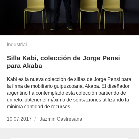
Industrial
Silla Kabi, colección de Jorge Pensi
para Akaba
Kabi es la nueva colección de sillas de Jorge Pensi para
la firma de mobiliario guipuzcoana, Akaba. El diseñador
argentino ha contemplado esta colección partiendo de
un reto: obtener el máximo de sensaciones utilizando la
mínima cantidad de recursos.
Publicado
10.07.2017
https://www.experimenta.es/author/jazmin-
Jazmín Castresana
el
castresana/