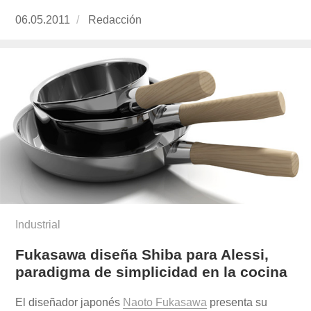
Publicado
06.05.2011
https://www.experimenta.es/author/redaccion/
Redacción
el
Industrial
Fukasawa diseña Shiba para Alessi,
paradigma de simplicidad en la cocina
El diseñador japonés
Naoto Fukasawa
presenta su