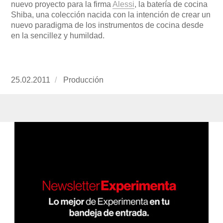
nuevo proyecto para la firma
Alessi
, la batería de cocina
Shiba, una colección nacida con la intención de crear un
nuevo paradigma de los instrumentos de cocina desde
en la sencillez y humildad.
Publicado
25.02.2011
https://www.experimenta.es/author/produccion
Producción
el