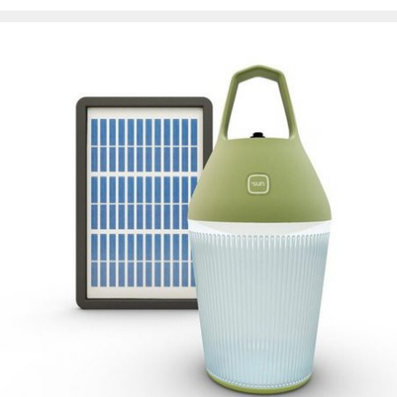
el
novo-
munoz/