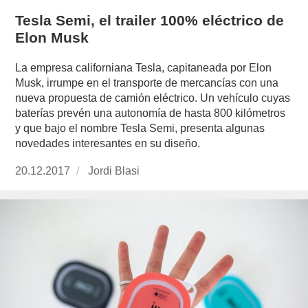
Tesla Semi, el trailer 100% eléctrico de
Elon Musk
La empresa californiana Tesla, capitaneada por Elon
Musk, irrumpe en el transporte de mercancías con una
nueva propuesta de camión eléctrico. Un vehículo cuyas
baterías prevén una autonomía de hasta 800 kilómetros
y que bajo el nombre Tesla Semi, presenta algunas
novedades interesantes en su diseño.
Publicado
20.12.2017
https://www.experimenta.es/author/jordi-
Jordi Blasi
el
blasi/