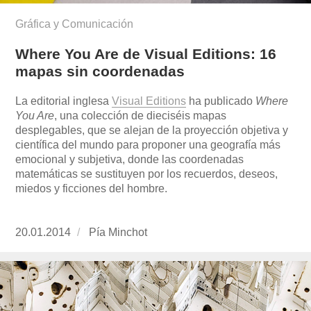
Gráfica y Comunicación
Where You Are de Visual Editions: 16
mapas sin coordenadas
La editorial inglesa
Visual Editions
ha publicado
Where
You Are
, una colección de dieciséis mapas
desplegables, que se alejan de la proyección objetiva y
científica del mundo para proponer una geografía más
emocional y subjetiva, donde las coordenadas
matemáticas se sustituyen por los recuerdos, deseos,
miedos y ficciones del hombre.
Publicado
20.01.2014
https://www.experimenta.es/author/pia/
Pía Minchot
el