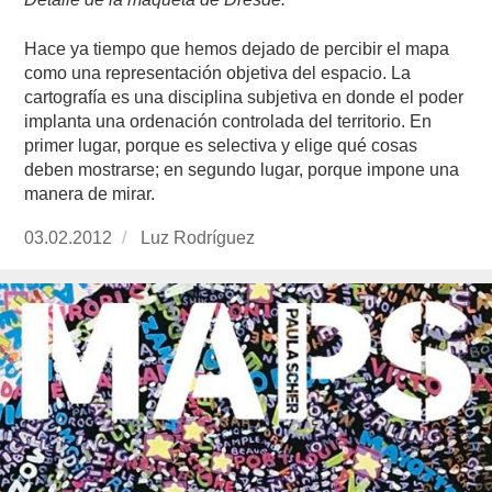
Hace ya tiempo que hemos dejado de percibir el mapa
como una representación objetiva del espacio. La
cartografía es una disciplina subjetiva en donde el poder
implanta una ordenación controlada del territorio. En
primer lugar, porque es selectiva y elige qué cosas
deben mostrarse; en segundo lugar, porque impone una
manera de mirar.
Publicado
03.02.2012
https://www.experimenta.es/author/Luz%20Ro
Luz Rodríguez
el