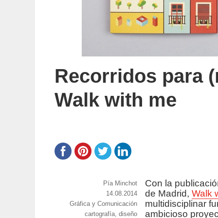
Recorridos para (
Walk with me
Con la publicació
https://www.experimenta.es/author/pia/
Pía Minchot
de Madrid,
Walk 
Publicado
14.08.2014
multidisciplinar 
Categorías
Gráfica y Comunicación
el
ambicioso proyecto
Etiquetas
cartografía
,
diseño