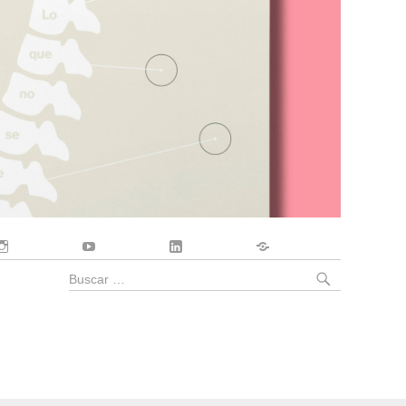
Instagram
YouTube
LinkedIn
Contacto
BUSCA
Buscar
por: