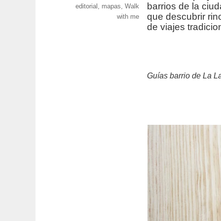
barrios de la ciud
editorial
,
mapas
,
Walk
que descubrir rin
with me
de viajes tradicio
Guías barrio de La La