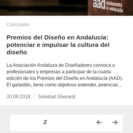
Concursos
Premios del Diseño en Andalucía:
potenciar e impulsar la cultura del
diseño
La Asociación Andaluza de Diseñadores convoca a
profesionales y empresas a participar de la cuarta
edición de los Premios del Diseño en Andalucía (AAD).
El galardón, tiene como objetivos extender, potenciar…
Publicado
20.09.2018
https://www.experimenta.es/author/soledad-
Soledad Gherardi
el
gherardi/
Paginación
PÁGINA
2