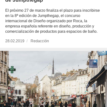
El próximo 27 de marzo finaliza el plazo para inscribirse
en la 8ª edición de Jumpthegap, el concurso
internacional de Diseño organizado por Roca, la
empresa española referente en diseño, producción y
comercialización de productos para espacios de baño.
Publicado
28.02.2019
https://www.experimenta.es/author/redaccion/
Redacción
el