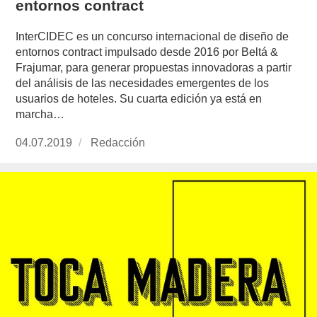
entornos contract
InterCIDEC es un concurso internacional de diseño de
entornos contract impulsado desde 2016 por Beltá &
Frajumar, para generar propuestas innovadoras a partir
del análisis de las necesidades emergentes de los
usuarios de hoteles. Su cuarta edición ya está en
marcha…
Publicado
04.07.2019
https://www.experimenta.es/author/redaccion/
Redacción
el