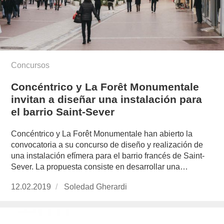
Concursos
Concéntrico y La Forêt Monumentale
invitan a diseñar una instalación para
el barrio Saint-Sever
Concéntrico y La Forêt Monumentale han abierto la
convocatoria a su concurso de diseño y realización de
una instalación efímera para el barrio francés de Saint-
Sever. La propuesta consiste en desarrollar una…
Publicado
12.02.2019
https://www.experimenta.es/author/soledad-
Soledad Gherardi
el
gherardi/