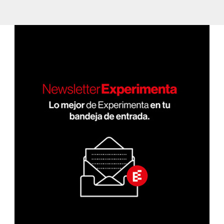
PÁGI
PRÓ
de
NA
XIMA
ANT
PÁGI
entradas
ERIO
NA
R