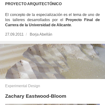
PROYECTO ARQUITECTÓNICO
El concepto de la especialización es el tema de uno de
los talleres desarrollados por el
Proyecto Final de
Carrera de la Universidad de Alicante
.
Publicado
27.09.2011
https://www.experimenta.es/author/Borja%20A
Borja Abellán
el
Experimental Design
Zachary Eastwood-Bloom