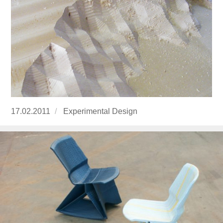
Publicado
17.02.2011
https://www.experimenta.es/author/Experime
Experimental Design
el