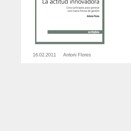
16.02.2011
Publicado
Antoni Flores
https://www.experimenta.es/aut
el