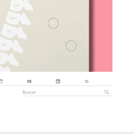
Instagram
YouTube
LinkedIn
Contacto
BUSCA
Buscar
por: