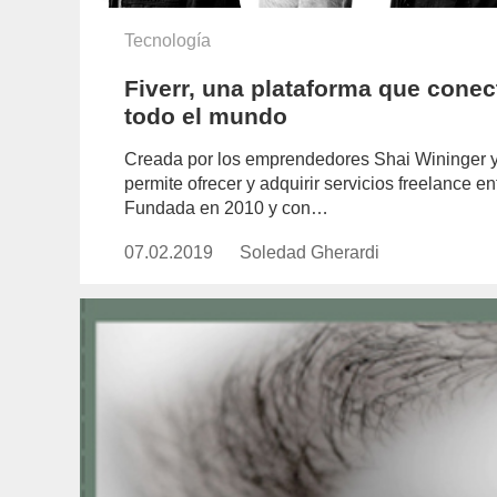
Tecnología
Fiverr, una plataforma que conec
todo el mundo
Creada por los emprendedores Shai Wininger y
permite ofrecer y adquirir servicios freelance e
Fundada en 2010 y con…
07.02.2019
Publicado
Soledad Gherardi
https://www.experimenta.es/aut
el
gherardi/